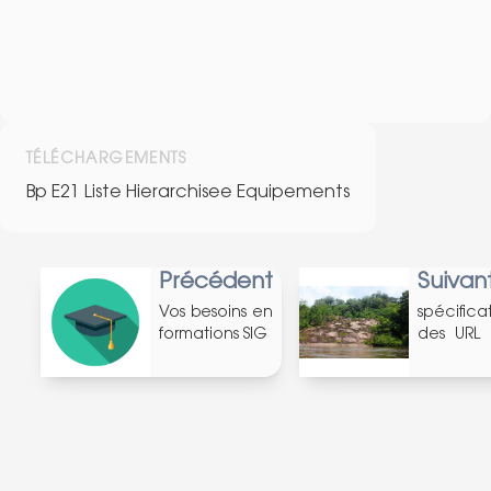
TÉLÉCHARGEMENTS
Bp E21 Liste Hierarchisee Equipements
Précédent
Suivan
Vos besoins en
spécifica
formations SIG
des URL 
fichiers
associés
actualité