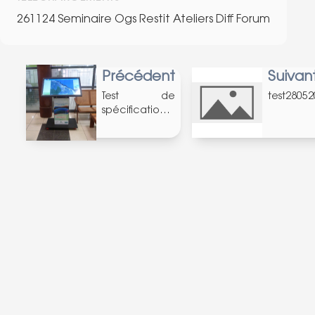
261124 Seminaire Ogs Restit Ateliers Diff Forum
Précédent
Suivan
Test de
test2805
spécification
des URL - 2