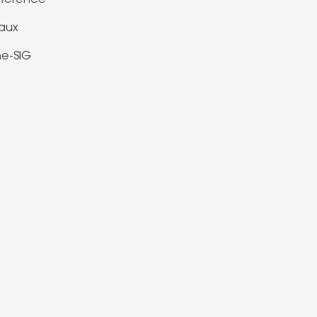
éférence
caux
e-SIG