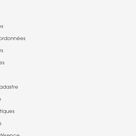
es
oordonnées
rs
es
cadastre
e
tiques
s